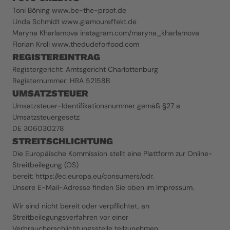
Toni Böning 
www.be-the-proof.de
Linda Schmidt 
www.glamoureffekt.de
Maryna Kharlamova 
instagram.com/maryna_kharlamova
Florian Kroll 
www.thedudeforfood.com
REGISTEREINTRAG
Registergericht: Amtsgericht Charlottenburg
Registernummer: HRA 52158B
UMSATZSTEUER
Umsatzsteuer-Identifikationsnummer gemäß §27 a 
Umsatzsteuergesetz:
DE 306030278
STREITSCHLICHTUNG
Die Europäische Kommission stellt eine Plattform zur Online-
Streitbeilegung (OS) 
bereit: 
https://ec.europa.eu/consumers/odr
.
Unsere E-Mail-Adresse finden Sie oben im Impressum.
Wir sind nicht bereit oder verpflichtet, an 
Streitbeilegungsverfahren vor einer 
Verbraucherschlichtungsstelle teilzunehmen.