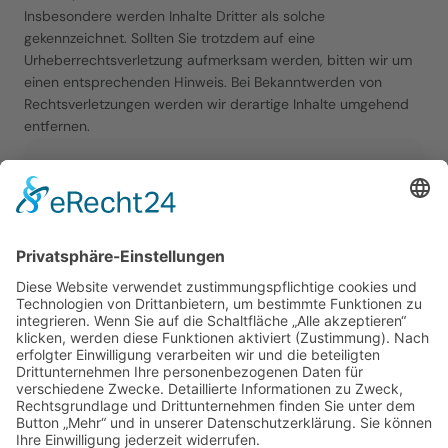
Insbesondere werden Inhalte Dritter als solche 
gekennzeichnet. Sollten Sie trotzdem auf eine 
Urheberrechtsverletzung aufmerksam werden, bitten wir um 
einen entsprechenden Hinweis. Bei Bekanntwerden von 
Rechtsverletzungen werden wir derartige Inhalte umgehend 
entfernen.
ADRESSE
Alte Turnhalle Berlin
Holteistraße 6-9
10245 Berlin
Google Maps
S-Bahn (Ostkreuz)
Tram (Boxhagener Str./Holteistraße)
KONTAKT
info@alte-turnhalle-berlin.de 
Für Event- & allgemeine Anfragen:                  + 49 
(0)30 120 878 52
ÖFFNUNGSZEITEN
Sommergarten: 