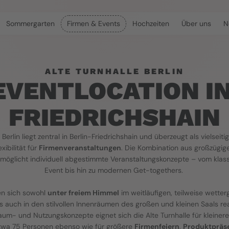
Sommergarten
Firmen & Events
Hochzeiten
Über uns
N
ALTE TURNHALLE BERLIN
EVENTLOCATION IN
FRIEDRICHSHAIN
 Berlin liegt zentral in Berlin-Friedrichshain und überzeugt als vielseitig
xibilität für 
Firmenveranstaltungen
. Die Kombination aus großzügig
öglicht individuell abgestimmte Veranstaltungskonzepte – vom klas
Event bis hin zu modernen Get-togethers. 
en sich sowohl 
unter freiem Himmel
ls auch in den stilvollen Innenräumen des großen und kleinen Saals real
m- und Nutzungskonzepte eignet sich die Alte Turnhalle für kleinere
wa 75 Personen ebenso wie für größere 
Firmenfeiern
, 
Produktpräs