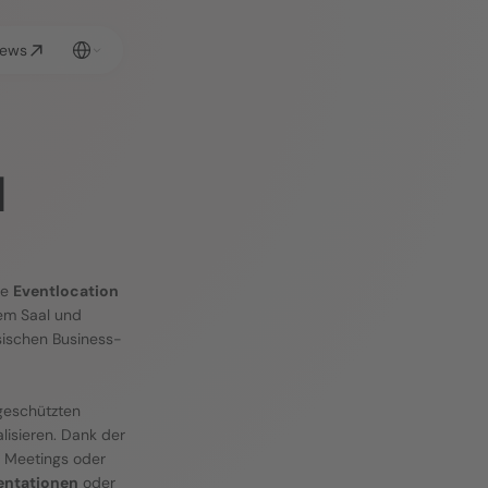
Select Language
ews
 
e 
Eventlocation
em Saal und 
sischen Business-
 im weitläufigen, teilweise wettergeschützten 
isieren. Dank der 
 Meetings oder 
entationen
 oder 