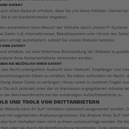
 IHRE DATEN?
zum einen dadurch erhoben, dass Sie uns diese mitteilen. Hierbei kann
 Sie in ein Kontaktformular eingeben.
en automatisch beim Besuch der Website durch unsere IT-Systeme er
e Daten (z.B. Internetbrowser, Betriebssystem oder Uhrzeit des Seitena
aten erfolgt automatisch, sobald Sie unsere Website betreten.
 IHRE DATEN?
wird erhoben, um eine fehlerfreie Bereitstellung der Website zu gewähr
Analyse Ihres Nutzerverhaltens verwendet werden.
BEN SIE BEZÜGLICH IHRER DATEN?
t das Recht unentgeltlich Auskunft über Herkunft, Empfänger und Zwec
onenbezogenen Daten zu erhalten. Sie haben außerdem ein Recht, die
hung dieser Daten zu verlangen. Hierzu sowie zu weiteren Fragen zu
n Sie sich jederzeit unter der im Impressum angegebenen Adresse an
en ein Beschwerderecht bei der zuständigen Aufsichtsbehörde zu.
OLS UND TOOLS VON DRITTANBIETERN
r Website kann Ihr Surf-Verhalten statistisch ausgewertet werden. Da
und mit sogenannten Analyseprogrammen. Die Analyse Ihres Surf-Verhal
das Surf-Verhalten kann nicht zu Ihnen zurückverfolgt werden. Sie kön
hen oder sie durch die Nichtbenutzung bestimmter Tools verhindern. D