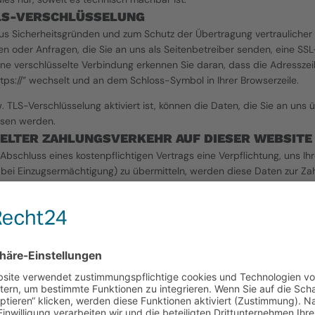
TLS-VERSCHLÜSSELUNG
aus Sicherheitsgründen und zum Schutz der Übertragung vertraulicher I
gen oder Anfragen, die Sie an uns als Seitenbetreiber senden, eine SS
ine verschlüsselte Verbindung erkennen Sie daran, dass die Adresszei
https://” wechselt und an dem Schloss-Symbol in Ihrer Browserzeile.
TLS-Verschlüsselung aktiviert ist, können die Daten, die Sie an uns üb
esen werden.
ELTER ZAHLUNGSVERKEHR AUF DIESER WEBSITE
bschluss eines kostenpflichtigen Vertrags eine Verpflichtung, uns Ih
bei Einzugsermächtigung) zu übermitteln, werden diese Daten zur Za
r über die gängigen Zahlungsmittel (Visa/MasterCard, Lastschriftverfa
r eine verschlüsselte SSL- bzw. TLS-Verbindung. Eine verschlüsselte V
 dass die Adresszeile des Browsers von “http://” auf “https://” wechs
Ihrer Browserzeile.
r Kommunikation können Ihre Zahlungsdaten, die Sie an uns übermitteln,
.