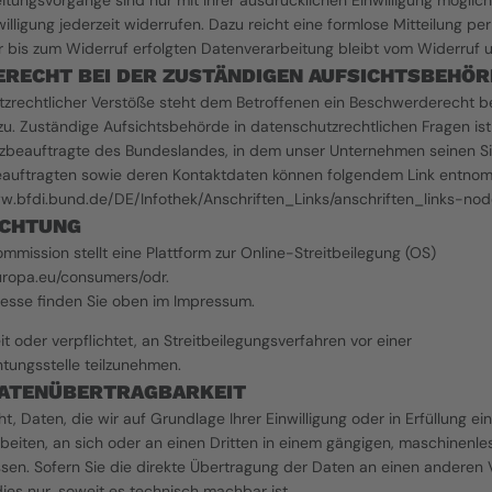
itungsvorgänge sind nur mit Ihrer ausdrücklichen Einwilligung möglich.
nwilligung jederzeit widerrufen. Dazu reicht eine formlose Mitteilung per
 bis zum Widerruf erfolgten Datenverarbeitung bleibt vom Widerruf u
RECHT BEI DER ZUSTÄNDIGEN AUFSICHTSBEHÖR
tzrechtlicher Verstöße steht dem Betroffenen ein Beschwerderecht be
u. Zuständige Aufsichtsbehörde in datenschutzrechtlichen Fragen ist 
eauftragte des Bundeslandes, in dem unser Unternehmen seinen Sitz 
auftragten sowie deren Kontaktdaten können folgendem Link entno
ww.bfdi.bund.de/DE/Infothek/Anschriften_Links/anschriften_links-nod
ICHTUNG
mission stellt eine Plattform zur Online-Streitbeilegung (OS) 
europa.eu/consumers/odr
.
esse finden Sie oben im Impressum.
it oder verpflichtet, an Streitbeilegungsverfahren vor einer 
tungsstelle teilzunehmen.
DATENÜBERTRAGBARKEIT
, Daten, die wir auf Grundlage Ihrer Einwilligung oder in Erfüllung ein
rbeiten, an sich oder an einen Dritten in einem gängigen, maschinenle
sen. Sofern Sie die direkte Übertragung der Daten an einen anderen V
dies nur, soweit es technisch machbar ist.