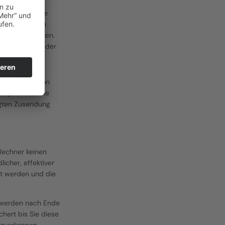
unentgeltliche 
änger und den 
ng dieser Daten. 
erzeit unter der 
bersendung von 
rsprochen. Die 
ngten Zusendung 
Rechner keinen 
cher, effektiver 
t werden und die 
 werden nach Ende 
ert bis Sie diese 