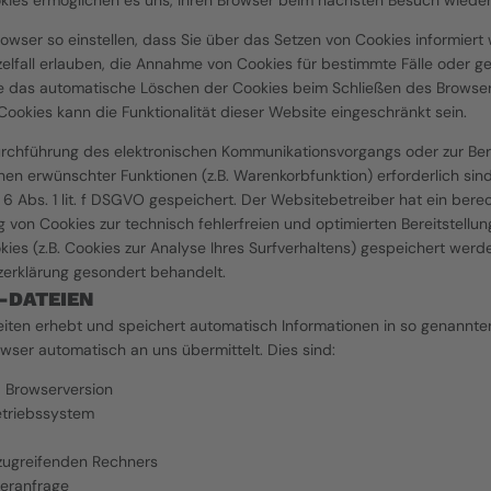
okies ermöglichen es uns, Ihren Browser beim nächsten Besuch wiede
rowser so einstellen, dass Sie über das Setzen von Cookies informiert
zelfall erlauben, die Annahme von Cookies für bestimmte Fälle oder gen
 das automatische Löschen der Cookies beim Schließen des Browser ak
Cookies kann die Funktionalität dieser Website eingeschränkt sein.
urchführung des elektronischen Kommunikationsvorgangs oder zur Berei
nen erwünschter Funktionen (z.B. Warenkorbfunktion) erforderlich sind
6 Abs. 1 lit. f DSGVO gespeichert. Der Websitebetreiber hat ein berec
von Cookies zur technisch fehlerfreien und optimierten Bereitstellung
ies (z.B. Cookies zur Analyse Ihres Surfverhaltens) gespeichert werde
zerklärung gesondert behandelt.
-DATEIEN
eiten erhebt und speichert automatisch Informationen in so genannt
owser automatisch an uns übermittelt. Dies sind:
 Browserversion
triebssystem
ugreifenden Rechners
veranfrage