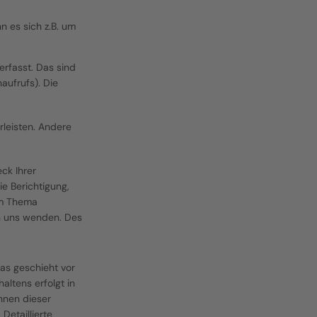
 es sich z.B. um 
fasst. Das sind 
ufrufs). Die 
leisten. Andere 
k Ihrer 
 Berichtigung, 
m Thema 
 uns wenden. Des 
s geschieht vor 
tens erfolgt in 
nen dieser 
etaillierte 