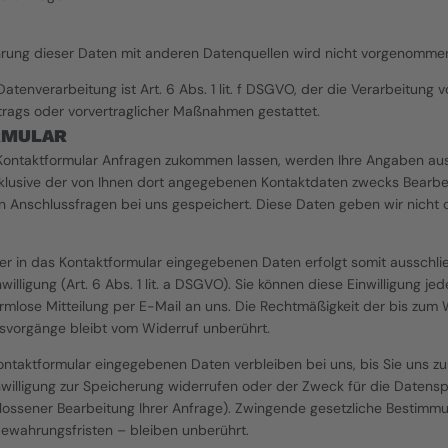
ung dieser Daten mit anderen Datenquellen wird nicht vorgenomme
atenverarbeitung ist Art. 6 Abs. 1 lit. f DSGVO, der die Verarbeitung v
rtrags oder vorvertraglicher Maßnahmen gestattet.
RMULAR
Kontaktformular Anfragen zukommen lassen, werden Ihre Angaben au
klusive der von Ihnen dort angegebenen Kontaktdaten zwecks Bearbei
on Anschlussfragen bei uns gespeichert. Diese Daten geben wir nicht o
er in das Kontaktformular eingegebenen Daten erfolgt somit ausschließ
willigung (Art. 6 Abs. 1 lit. a DSGVO). Sie können diese Einwilligung jede
ormlose Mitteilung per E-Mail an uns. Die Rechtmäßigkeit der bis zum W
svorgänge bleibt vom Widerruf unberührt.
ontaktformular eingegebenen Daten verbleiben bei uns, bis Sie uns zu
inwilligung zur Speicherung widerrufen oder der Zweck für die Datenspe
lossener Bearbeitung Ihrer Anfrage). Zwingende gesetzliche Bestimmu
ewahrungsfristen – bleiben unberührt.