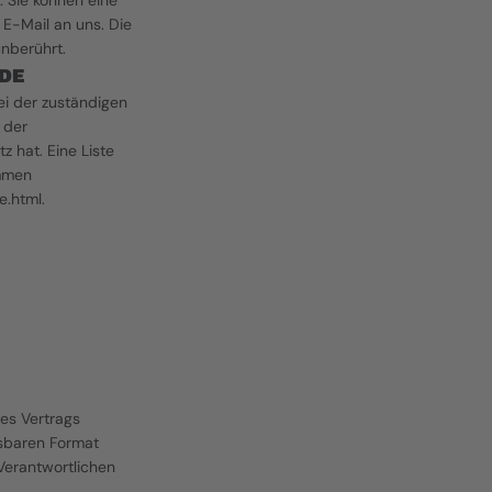
 Sie können eine 
 E-Mail an uns. Die 
nberührt.
DE
i der zuständigen 
der 
hat. Eine Liste 
mmen 
e.html
.
es Vertrags 
sbaren Format 
erantwortlichen 