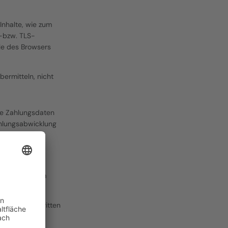
nhalte, wie zum 
L-bzw. TLS-
le des Browsers 
ermitteln, nicht 
re Zahlungsdaten 
hlungsabwicklung 
hren) erfolgt 
erbindung 
elt und an dem 
 nicht von Dritten 