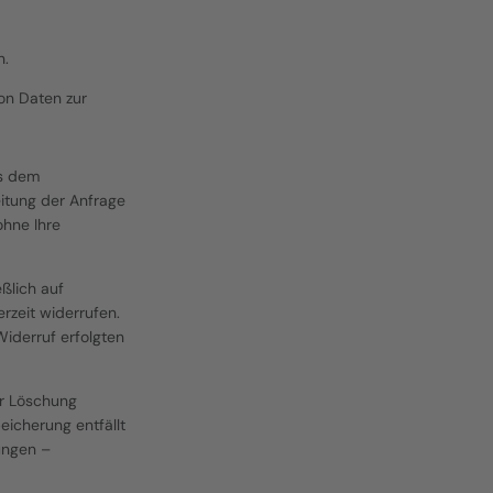
n.
on Daten zur 
s dem 
tung der Anfrage 
hne Ihre 
lich auf 
rzeit widerrufen. 
iderruf erfolgten 
r Löschung 
icherung entfällt 
ngen – 