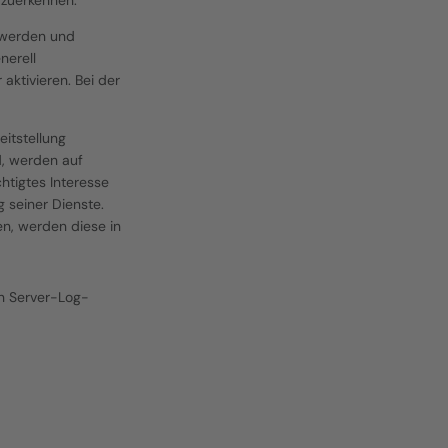
rzuerkennen.
 werden und 
erell 
tivieren. Bei der 
tstellung 
, werden auf 
htigtes Interesse 
 seiner Dienste. 
n, werden diese in 
en Server-Log-