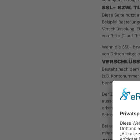
SSL- BZW. 
Diese Seite nutzt 
Beispiel Bestellun
Verschlüsselung. E
von “http://” auf “
Wenn die SSL- bzw. 
von Dritten mitgel
VERSCHLÜSS
Besteht nach dem A
(z.B. Kontonummer 
benötigt.
Der Zahlungsverkeh
ausschließlich übe
erkennen Sie daran,
Schloss-Symbol in 
Bei verschlüsselte
mitgelesen werden