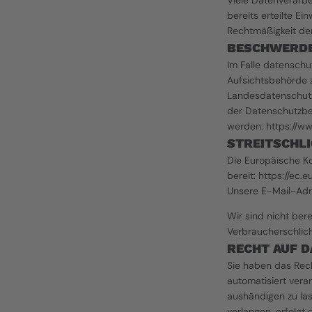
Viele Datenverarbe
bereits erteilte Ei
Rechtmäßigkeit der
BESCHWERDE
Im Falle datenschu
Aufsichtsbehörde z
Landesdatenschutzb
der Datenschutzbe
werden: 
https://w
STREITSCHL
Die Europäische Kom
bereit: 
https://ec.
Unsere E-Mail-Adr
Wir sind nicht bere
Verbraucherschlich
RECHT AUF 
Sie haben das Recht
automatisiert vera
aushändigen zu las
verlangen, erfolgt 