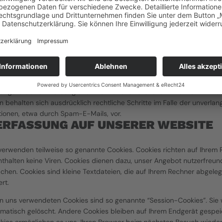
SPERRUNG, LÖSCHUNG
n der geltenden gesetzlichen Bestimmungen jederzeit das Recht auf 
e gespeicherten personenbezogenen Daten, deren Herkunft und Empf
arbeitung und ggf. ein Recht auf Berichtigung, Sperrung oder Löschu
iteren Fragen zum Thema personenbezogene Daten können Sie sich jed
egebenen Adresse an uns wenden.
H GEGEN WERBE-MAILS
m Rahmen der Impressumspflicht veröffentlichten Kontaktdaten zur Ü
 angeforderter Werbung und Informationsmaterialien wird hiermit wide
en behalten sich ausdrücklich rechtliche Schritte im Falle der unverla
ionen, etwa durch Spam-E-Mails, vor.
ERFASSUNG AUF UNSERER WEBSITE
 verwenden teilweise so genannte Cookies. Cookies richten auf Ihrem 
halten keine Viren. Cookies dienen dazu, unser Angebot nutzerfreundli
chen. Cookies sind kleine Textdateien, die auf Ihrem Rechner abgeleg
rt.
on uns verwendeten Cookies sind so genannte “Session-Cookies”. Sie
matisch gelöscht. Andere Cookies bleiben auf Ihrem Endgerät gespeich