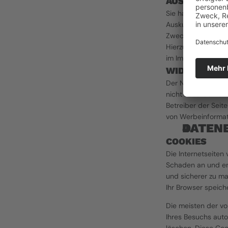
AUSKUNFT, 
Sie haben im Rahme
Auskunft über Ihr
Zweck der Datenver
Hierzu sowie zu we
im Impressum ang
WIDERSPRUC
Der Nutzung von i
nicht ausdrücklich
Betreiber der Seit
von Werbeinformat
DATEN
COOKIES
Die Internetseiten
Schaden an und ent
und sicherer zu ma
Ihr Browser speiche
Die meisten der v
Ihres Besuchs auto